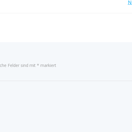
Beitragsnavigation
N
iche Felder sind mit
*
markiert