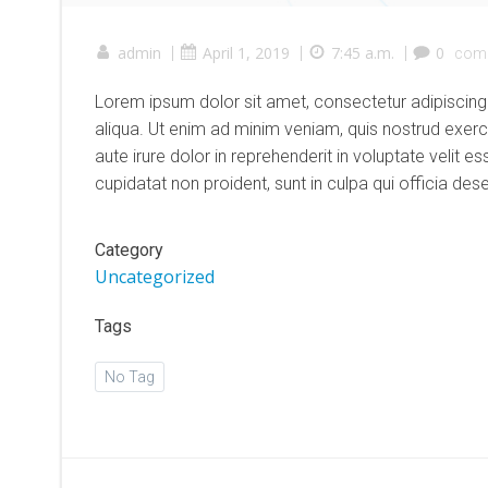
admin
|
April 1, 2019
|
7:45 a.m.
|
0
com
Lorem ipsum dolor sit amet, consectetur adipiscing
aliqua. Ut enim ad minim veniam, quis nostrud exerc
aute irure dolor in reprehenderit in voluptate velit e
cupidatat non proident, sunt in culpa qui officia des
Category
Uncategorized
Tags
No Tag